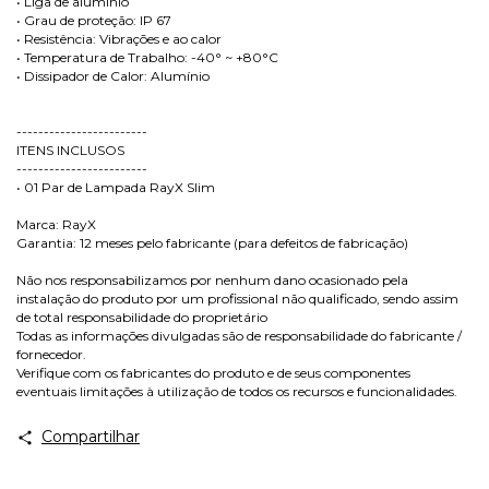
• Liga de alumínio
• Grau de proteção: IP 67
• Resistência: Vibrações e ao calor
• Temperatura de Trabalho: -40° ~ +80°C
• Dissipador de Calor: Alumínio
------------------------
ITENS INCLUSOS
------------------------
• 01 Par de Lampada RayX Slim
Marca: RayX
Garantia: 12 meses pelo fabricante (para defeitos de fabricação)
Não nos responsabilizamos por nenhum dano ocasionado pela
instalação do produto por um profissional não qualificado, sendo assim
de total responsabilidade do proprietário
Todas as informações divulgadas são de responsabilidade do fabricante /
fornecedor.
Verifique com os fabricantes do produto e de seus componentes
eventuais limitações à utilização de todos os recursos e funcionalidades.
Compartilhar