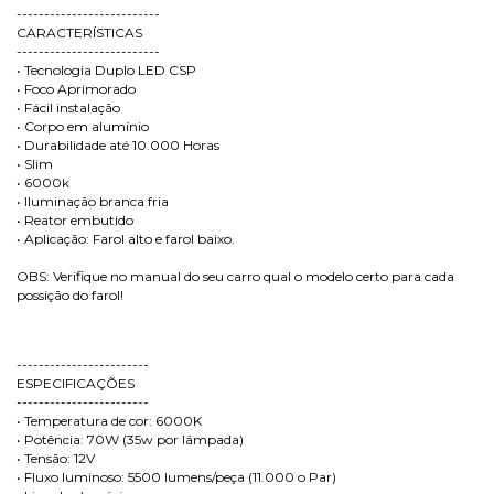
--------------------------
CARACTERÍSTICAS
--------------------------
• Tecnologia Duplo LED CSP
• Foco Aprimorado
• Fácil instalação
• Corpo em alumínio
• Durabilidade até 10.000 Horas
• Slim
• 6000k
• Iluminação branca fria
• Reator embutido
• Aplicação: Farol alto e farol baixo.
OBS: Verifique no manual do seu carro qual o modelo certo para cada
possição do farol!
------------------------
ESPECIFICAÇÕES
------------------------
• Temperatura de cor: 6000K
• Potência: 70W (35w por lâmpada)
• Tensão: 12V
• Fluxo luminoso: 5500 lumens/peça (11.000 o Par)