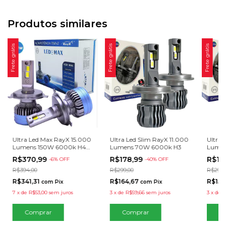
Produtos similares
Frete grátis
Frete grátis
Frete grátis
Ultra Led Max RayX 15.000
Ultra Led Slim RayX 11.000
Ultra 
Lumens 150W 6000k H4
Lumens 70W 6000k H3
Lumen
12V 24V
R$370,99
R$178,99
R$16
-
6
% OFF
-
40
% OFF
R$394,00
R$299,00
R$299,
R$341,31
R$164,67
R$156
com
Pix
com
Pix
7
x
de
R$53,00
sem juros
3
x
de
R$59,66
sem juros
3
x
de
R