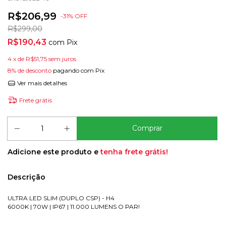
R$206,99
-
31
% OFF
R$299,00
R$190,43
com
Pix
4
x de
R$51,75
sem juros
8% de desconto
pagando com Pix
Ver mais detalhes
Frete grátis
Adicione este produto e
tenha frete grátis!
Descrição
ULTRA LED SLIM (DUPLO CSP) - H4
6000K | 70W | IP67 | 11.000 LUMENS O PAR!