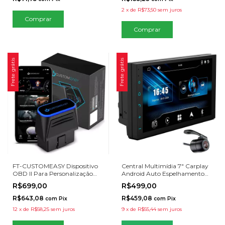
2
x
de
R$73,50
sem juros
Frete grátis
Frete grátis
FT-CUSTOMEASY Dispositivo
Central Multimídia 7" Carplay
OBD II Para Personalização
Android Auto Espelhamento
Faaftech
Câmera de Ré
R$699,00
R$499,00
R$643,08
R$459,08
com
Pix
com
Pix
12
x
de
R$58,25
sem juros
9
x
de
R$55,44
sem juros