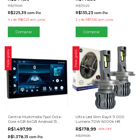
R$270,00
R$172,22
R$225,39
R$135,23
com
Pix
com
Pix
4
x
de
R$61,25
sem juros
2
x
de
R$73,50
sem juros
Frete grátis
Frete grátis
Central Multimidia 7pol Octa-
Ultra Led Slim RayX 11.000
Core 4GB 64GB Android 13
Lumens 70W 6000k H8
Carplay Android Auto
R$1.497,99
R$178,99
-
40
% OFF
R$299,00
R$1.378,15
com
Pix