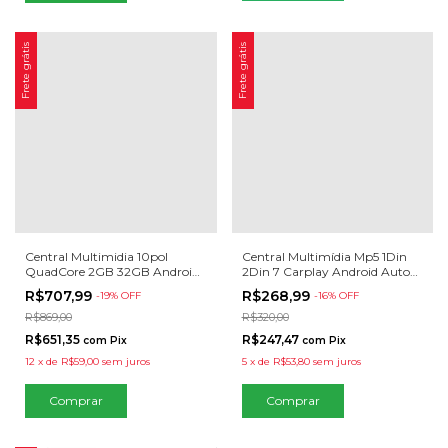
Frete grátis
Frete grátis
Central Multimidia 10pol
Central Multimídia Mp5 1Din
QuadCore 2GB 32GB Android
2Din 7 Carplay Android Auto
Auto Carplay Espelhamento
Espelhamento USB Bluetooth
R$707,99
R$268,99
-
19
% OFF
-
16
% OFF
R$869,00
R$320,00
R$651,35
R$247,47
com
Pix
com
Pix
12
x
de
R$59,00
sem juros
5
x
de
R$53,80
sem juros