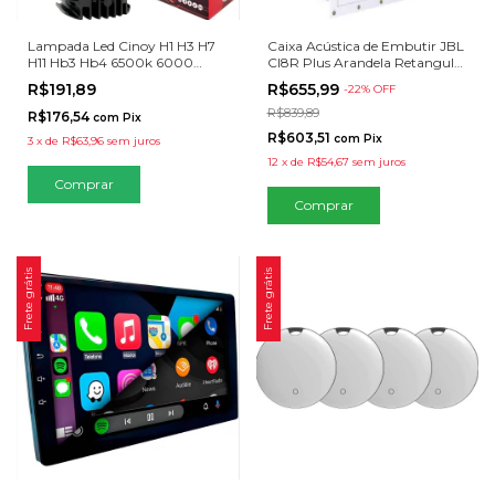
Lampada Led Cinoy H1 H3 H7
Caixa Acústica de Embutir JBL
H11 Hb3 Hb4 6500k 6000
CI8R Plus Arandela Retangular
Lumens
200W
R$191,89
R$655,99
-
22
% OFF
R$839,89
R$176,54
com
Pix
R$603,51
com
Pix
3
x
de
R$63,96
sem juros
12
x
de
R$54,67
sem juros
Comprar
Frete grátis
Frete grátis