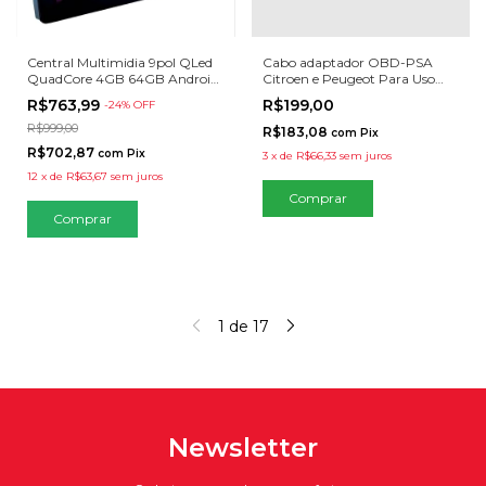
Central Multimidia 9pol QLed
Cabo adaptador OBD-PSA
QuadCore 4GB 64GB Android
Citroen e Peugeot Para Uso
Auto Carplay Espelhamento
com Dispositivo CustomEasy
R$763,99
R$199,00
-
24
% OFF
R$999,00
R$183,08
com
Pix
R$702,87
com
Pix
3
x
de
R$66,33
sem juros
12
x
de
R$63,67
sem juros
Comprar
1
de
17
Newsletter