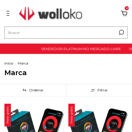
0
VENDEDOR PLATINUM NO MERCADO LIVRE
VENDEDOR PLAT
Início
.
Marca
Marca
Ordenar
Filtrar
Frete grátis
Frete grátis