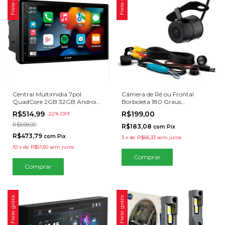
Frete grátis
Frete grátis
Central Multimidia 7pol
Câmera de Ré ou Frontal
QuadCore 2GB 32GB Android
Borboleta 180 Graus
Auto Carplay Espelhamento
1280x720px Lente de Vídro
R$514,99
R$199,00
-
22
% OFF
Linhas guias Faaftech FT-CAM-
BT
R$658,00
R$183,08
com
Pix
R$473,79
com
Pix
3
x
de
R$66,33
sem juros
10
x
de
R$51,50
sem juros
Frete grátis
Frete grátis