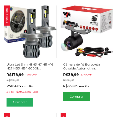
Frete grátis
Ultra Led Slim H1 H3 H7 H11 H16
Câmera de Ré Borboleta
H27 HB3 HB4 6000k
Colorida Automotiva
11000Lm 70w
Estacionamento
R$178,99
R$38,99
-
40
% OFF
-
57
% OFF
R$299,00
R$90,00
R$164,67
R$35,87
com
Pix
com
Pix
3
x
de
R$59,66
sem juros
Comprar