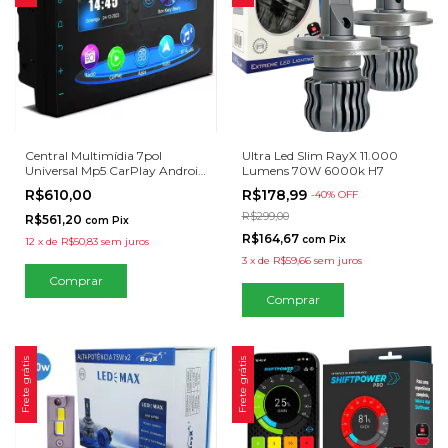
Central Multimídia 7pol
Ultra Led Slim RayX 11.000
Universal Mp5 CarPlay Android
Lumens 70W 6000k H7
Auto Espelhamento Android
R$610,00
R$178,99
-
40
% OFF
IOS
R$299,00
R$561,20
com
Pix
R$164,67
com
Pix
12
x
de
R$50,83
sem juros
3
x
de
R$59,66
sem juros
Frete grátis
Frete grátis