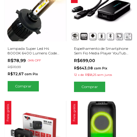
Lampada Super Led H4
Espelhamento de Smartphone
8000K 6400 Lumens Code
Sem Fio Media Player YouTube
New Generation
Netflix PlayToAir+ Para Sistema
R$78,99
R$699,00
-
34
% OFF
Carplay
R$119,99
R$643,08
com
Pix
R$72,67
com
Pix
12
x
de
R$58,25
sem juros
Frete grátis
Frete grátis