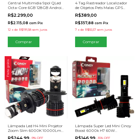
Central Multimidia 9pol QLed
4 Tag Rastreador Localizador
Octa-Core 6GB 128GB Android
de Objetos Pets Malas GPS
Auto Carplay Espelhamento
Faaftag
R$2.299,00
R$389,00
R$2.115,08
R$357,88
com
Pix
com
Pix
12
x
de
R$191,58
sem juros
7
x
de
R$55,57
sem juros
Frete grátis
Lâmpada Led H4 Mini Projetor
Lâmpada Super Led Mini Cinoy
Zoom Slim 6000K 10000Lm
Boost 6000k H7 60W
12V 24V
6000Lm
R$244,99
R$146,99
-
9
% OFF
-
15
% OFF