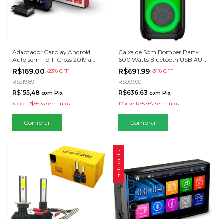
Adaptador Carplay Android
Caixa de Som Bomber Party
Auto sem Fio T-Cross 2019 a
600 Watts Bluetooth USB AUX
2025
Black
R$169,00
R$691,99
-
23
% OFF
-
31
% OFF
R$219,89
R$999,00
R$155,48
R$636,63
com
Pix
com
Pix
3
x
de
R$56,33
sem juros
12
x
de
R$57,67
sem juros
Comprar
Frete grátis