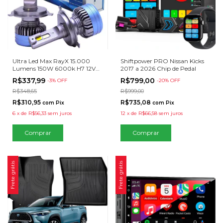
Ultra Led Max RayX 15.000
Shiftpower PRO Nissan Kicks
Lumens 150W 6000k H7 12V
2017 a 2026 Chip de Pedal
24V
R$337,99
R$799,00
-
3
% OFF
-
20
% OFF
R$348,65
R$999,00
R$310,95
R$735,08
com
Pix
com
Pix
6
x
de
R$56,33
sem juros
12
x
de
R$66,58
sem juros
Frete grátis
Frete grátis