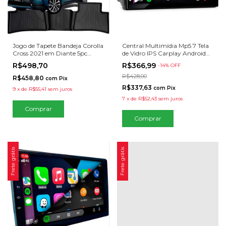
Jogo de Tapete Bandeja Corolla
Central Multimídia Mp5 7 Tela
Cross 2021 em Diante 5pc
de Vidro IPS Carplay Android
Emborrachado
Auto Sem Fio Espelhamento
R$498,70
R$366,99
-
14
% OFF
USB BT
R$428,00
R$458,80
com
Pix
R$337,63
com
Pix
9
x
de
R$55,41
sem juros
7
x
de
R$52,43
sem juros
Frete grátis
Frete grátis