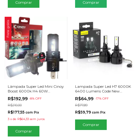
Comprar
Frete grátis
Lâmpada Super Led Mini Cinoy
Lampada Super Led H7 6000K
Boost 6000k H4 60W
6400 Lumens Code New
6000Lm
Generation
R$192,99
R$64,99
-
8
% OFF
-
17
% OFF
R$210,00
R$77,89
R$177,55
R$59,79
com
Pix
com
Pix
3
x
de
R$64,33
sem juros