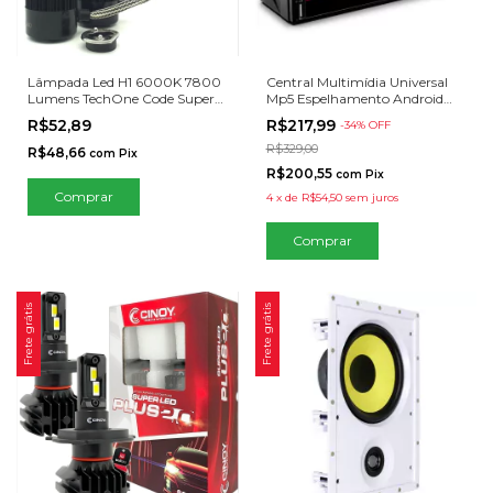
Lâmpada Led H1 6000K 7800
Central Multimídia Universal
Lumens TechOne Code Super
Mp5 Espelhamento Android
LED
IOS
R$52,89
R$217,99
-
34
% OFF
R$329,00
R$48,66
com
Pix
R$200,55
com
Pix
4
x
de
R$54,50
sem juros
Frete grátis
Frete grátis