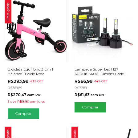
Frete grátis
Bicicleta Equilíbrio 3 Em 1
Lampada Super Led H27
Balance Triciclo Rosa
6000K 6400 Lumens Code
New Generation
R$293,99
R$66,99
-
21
% OFF
-
14
% OFF
R$369,89
R$77,89
R$270,47
R$61,63
com
Pix
com
Pix
5
x
de
R$58,80
sem juros
Comprar