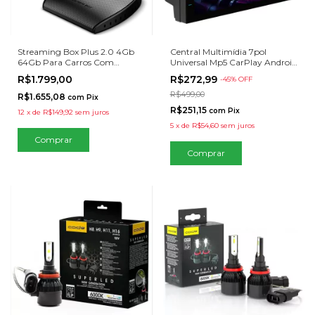
Streaming Box Plus 2.0 4Gb
Central Multimídia 7pol
64Gb Para Carros Com
Universal Mp5 CarPlay Android
Sistema Carplay
Auto Espelhamento Android
R$1.799,00
R$272,99
-
45
% OFF
IOS 4x50W
R$499,00
R$1.655,08
com
Pix
R$251,15
com
Pix
12
x
de
R$149,92
sem juros
5
x
de
R$54,60
sem juros