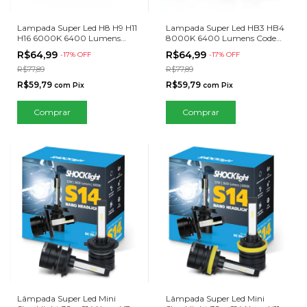
Lampada Super Led H8 H9 H11
Lampada Super Led HB3 HB4
H16 6000K 6400 Lumens
8000K 6400 Lumens Code
Code New Generation
New Generation
R$64,99
R$64,99
-
17
% OFF
-
17
% OFF
R$77,89
R$77,89
R$59,79
R$59,79
com
Pix
com
Pix
Lâmpada Super Led Mini
Lâmpada Super Led Mini