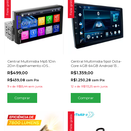
Frete grátis
Frete grátis
Central Multimídia Mp5 1Din
Central Multimidia 9pol Octa-
2Din Espelhamento iOS
Core 4GB 64GB Android 13
Android BT
Carplay Android Auto
R$499,00
R$1.359,00
R$459,08
R$1.250,28
com
Pix
com
Pix
9
x
de
R$55,44
sem juros
12
x
de
R$113,25
sem juros
Frete grátis