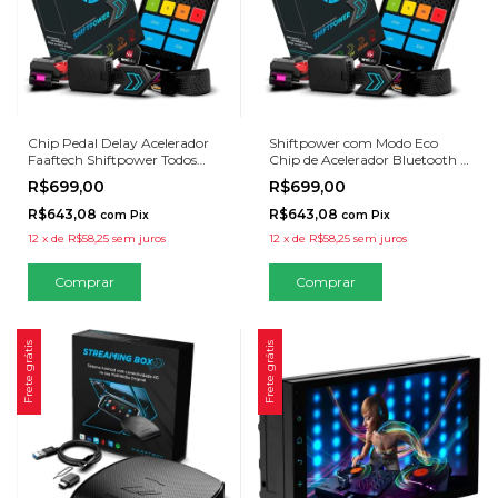
Chip Pedal Delay Acelerador
Shiftpower com Modo Eco
Faaftech Shiftpower Todos
Chip de Acelerador Bluetooth e
Carros
App
R$699,00
R$699,00
R$643,08
R$643,08
com
Pix
com
Pix
12
x
de
R$58,25
sem juros
12
x
de
R$58,25
sem juros
Comprar
Comprar
Frete grátis
Frete grátis