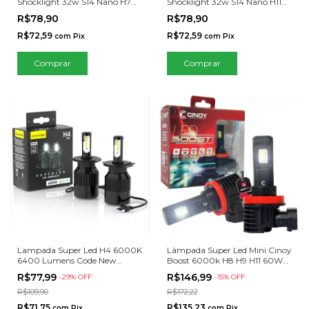
Shocklight 32w S14 Nano H7
Shocklight 32w S14 Nano H11
6000k
6000k
R$78,90
R$78,90
R$72,59
R$72,59
com
Pix
com
Pix
Lampada Super Led H4 6000K
Lâmpada Super Led Mini Cinoy
6400 Lumens Code New
Boost 6000k H8 H9 H11 60W
Generation
6000Lm
R$77,99
R$146,99
-
29
% OFF
-
15
% OFF
R$109,90
R$172,22
R$71,75
R$135,23
com
Pix
com
Pix