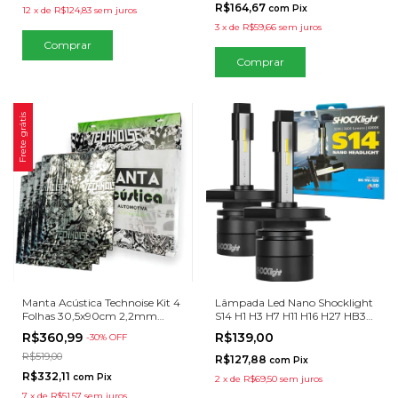
R$164,67
com
Pix
12
x
de
R$124,83
sem juros
3
x
de
R$59,66
sem juros
Frete grátis
Manta Acústica Technoise Kit 4
Lâmpada Led Nano Shocklight
Folhas 30,5x90cm 2,2mm
S14 H1 H3 H7 H11 H16 H27 HB3
Butílica Alumínio Isolante
HB4 6000K
R$360,99
R$139,00
-
30
% OFF
Automotivo
R$519,00
R$127,88
com
Pix
R$332,11
com
Pix
2
x
de
R$69,50
sem juros
7
x
de
R$51,57
sem juros