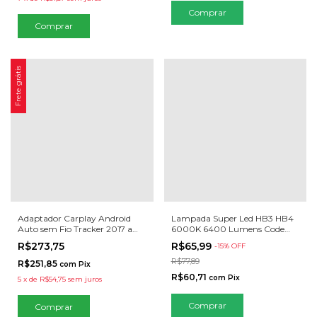
Comprar
Frete grátis
Adaptador Carplay Android
Lampada Super Led HB3 HB4
Auto sem Fio Tracker 2017 a
6000K 6400 Lumens Code
2025
New Generation
R$273,75
R$65,99
-
15
% OFF
R$77,89
R$251,85
com
Pix
R$60,71
com
Pix
5
x
de
R$54,75
sem juros
Comprar