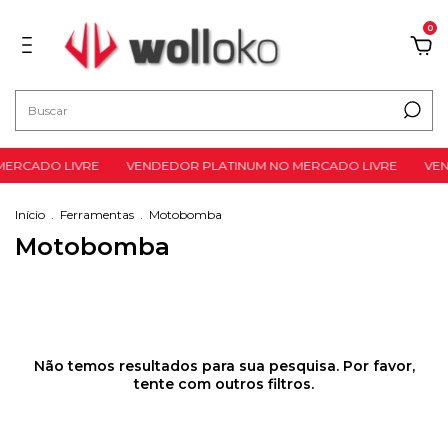
0
ERCADO LIVRE
VENDEDOR PLATINUM NO MERCADO LIVRE
VEN
Início
.
Ferramentas
.
Motobomba
Motobomba
Não temos resultados para sua pesquisa. Por favor,
tente com outros filtros.