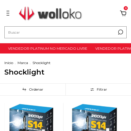
0
VENDEDOR PLATINUM NO MERCADO LIVRE
VENDEDOR PLATINUM
Início
.
Marca
.
Shocklight
Shocklight
Ordenar
Filtrar