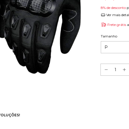
8% de desconto
p
Ver mais deta
Frete grátis
a
Tamanho
VOLUÇÕES!