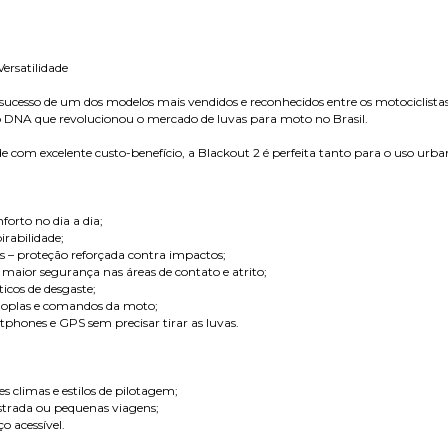
ersatilidade
sucesso de um dos modelos mais vendidos e reconhecidos entre os motociclistas
NA que revolucionou o mercado de luvas para moto no Brasil.
e com excelente custo-benefício, a Blackout 2 é perfeita tanto para o uso urban
forto no dia a dia;
irabilidade;
es – proteção reforçada contra impactos;
maior segurança nas áreas de contato e atrito;
ticos de desgaste;
anoplas e comandos da moto;
tphones e GPS sem precisar tirar as luvas.
s climas e estilos de pilotagem;
estrada ou pequenas viagens;
o acessível.