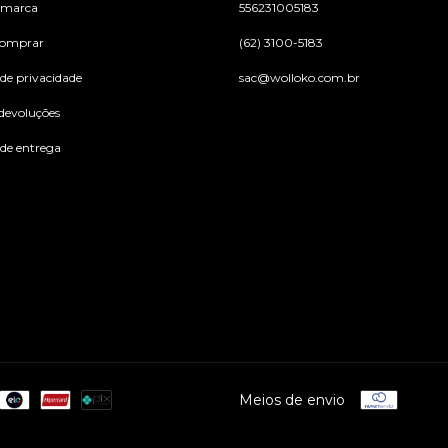
 marca
556231005183
omprar
(62) 3100-5183
 de privacidade
sac@wolloko.com.br
 devoluções
 de entrega
Meios de envio