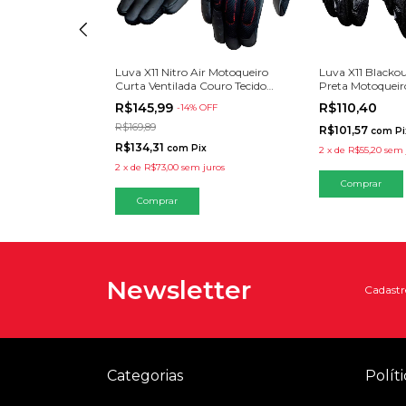
11 Blackout 2
Luva X11 Nitro Air Motoqueiro
Luva X11 Blacko
 Motoqueiro
Curta Ventilada Couro Tecido
Preta Motoqueir
a
Proteção Urbana
Motociclista
R$145,99
R$110,40
F
-
14
% OFF
R$169,89
R$101,57
com
Pi
R$134,31
com
Pix
2
x
de
R$55,20
sem 
2
x
de
R$73,00
sem juros
Comprar
Comprar
Newsletter
Cadastre
Categorias
Políti