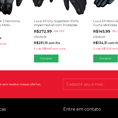
ut 2 Feminina
Luva X11 Dry Supertech 100%
Luva X11 Nitro A
o Moto
Impermeável com Proteções
Curta Ventilada
Preta
Preta com Verd
R$272,99
R$145,99
-
19
% OFF
-
9
% 
R$336,08
R$160,28
x
R$251,15
R$134,31
com
Pix
com
P
juros
5
x
de
R$54,60
sem juros
2
x
de
R$73,00
sem
Comprar
Comprar
-se e receba nossas ofertas.
cas
Entre em contato