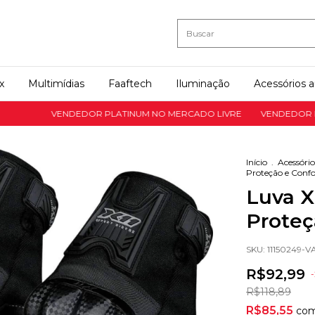
x
Multimídias
Faaftech
Iluminação
Acessórios 
VENDEDOR PLATINUM NO MERCADO LIVRE
VENDEDOR PLATI
Início
.
Acessório
Proteção e Confo
Luva X
Proteç
SKU:
11150249-V
R$92,99
-
R$118,89
R$85,55
co