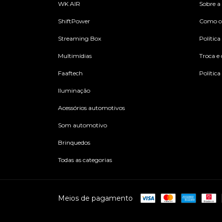
WK AIR
Sobre a
ShiftPower
Como c
Streaming Box
Política
Multimídias
Troca e
Faaftech
Política
Iluminação
Acessórios automotivos
Som automotivo
Brinquedos
Todas as categorias
Meios de pagamento