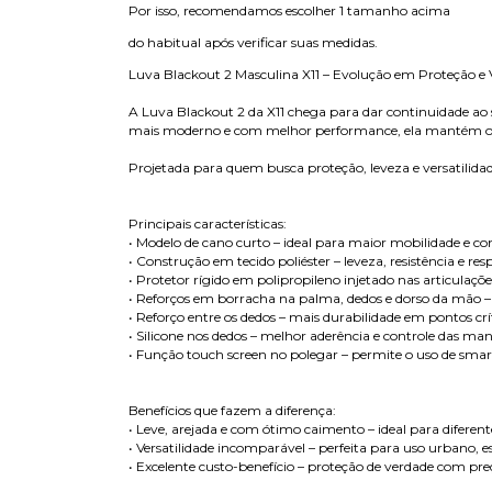
Por isso, recomendamos escolher 1 tamanho acima
do habitual após verificar suas medidas.
Luva Blackout 2 Masculina X11 – Evolução em Proteção e V
A Luva Blackout 2 da X11 chega para dar continuidade ao 
mais moderno e com melhor performance, ela mantém o D
Projetada para quem busca proteção, leveza e versatilidad
Principais características:
• Modelo de cano curto – ideal para maior mobilidade e con
• Construção em tecido poliéster – leveza, resistência e resp
• Protetor rígido em polipropileno injetado nas articulaçõ
• Reforços em borracha na palma, dedos e dorso da mão – 
• Reforço entre os dedos – mais durabilidade em pontos crí
• Silicone nos dedos – melhor aderência e controle das m
• Função touch screen no polegar – permite o uso de smar
Benefícios que fazem a diferença:
• Leve, arejada e com ótimo caimento – ideal para diferente
• Versatilidade incomparável – perfeita para uso urbano, 
• Excelente custo-benefício – proteção de verdade com preç