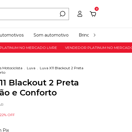
0
automotivos
Som automotivo
Brinquedos
Todas as 
NUM NO MERCADO LIVRE
VENDEDOR PLATINUM NO MERCADO LIV
s Motociclista
.
Luva
.
Luva X11 Blackout 2 Preta
rto
11 Blackout 2 Preta
ão e Conforto
AR
22
% OFF
m
Pix