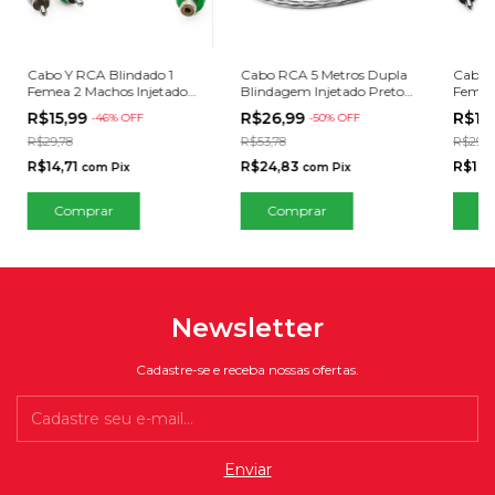
Cabo Y RCA Blindado 1
Cabo RCA 5 Metros Dupla
Cabo Y
Femea 2 Machos Injetado
Blindagem Injetado Preto
Femea 
Verde 4mm
4mm
Pret
R$15,99
R$26,99
R$13
-
46
% OFF
-
50
% OFF
R$29,78
R$53,78
R$29,7
R$14,71
R$24,83
R$12,
com
Pix
com
Pix
Newsletter
Cadastre-se e receba nossas ofertas.