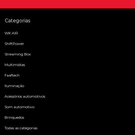
Categorias
WK AIR
ShiftPower
Streaming Box
Multimídias
Faaftech
Iluminação
Acessórios automotivos
Som automotivo
Brinquedos
Todas as categorias