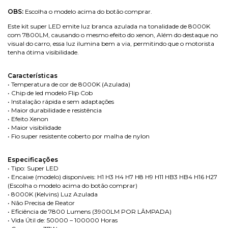
OBS:
Escolha o modelo acima do botão comprar.
Este kit super LED emite luz branca azulada na tonalidade de 8000K
com 7800LM, causando o mesmo efeito do xenon, Além do destaque no
visual do carro, essa luz ilumina bem a via, permitindo que o motorista
tenha ótima visibilidade.
Características
• Temperatura de cor de 8000K (Azulada)
• Chip de led modelo Flip Cob
• Instalação rápida e sem adaptações
• Maior durabilidade e resistência
• Efeito Xenon
• Maior visibilidade
• Fio super resistente coberto por malha de nylon
Especificações
• Tipo: Super LED
• Encaixe (modelo) disponíveis: H1 H3 H4 H7 H8 H9 H11 HB3 HB4 H16 H27
(Escolha o modelo acima do botão comprar)
• 8000K (Kelvins) Luz Azulada
• Não Precisa de Reator
• Eficiência de 7800 Lumens (3900LM POR LÂMPADA)
• Vida Útil de: 50000 – 100000 Horas