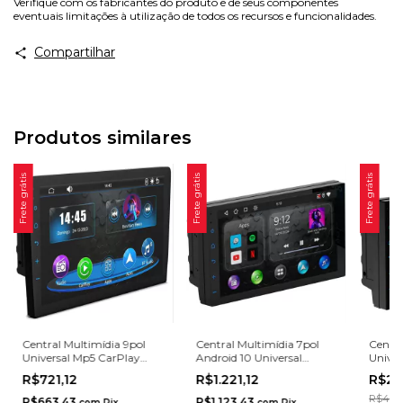
Verifique com os fabricantes do produto e de seus componentes
eventuais limitações à utilização de todos os recursos e funcionalidades.
Compartilhar
Produtos similares
Frete grátis
Frete grátis
Frete grátis
Central Multimídia 9pol
Central Multimídia 7pol
Centra
Universal Mp5 CarPlay
Android 10 Universal
Univer
Android Auto Sem Fio
CarPlay Android Auto
Andro
R$721,12
R$1.221,12
R$27
Espelhamento Android IOS
Espelhamento 2GB 32GB
Espel
4x50
R$499,
R$663,43
R$1.123,43
com
Pix
com
Pix