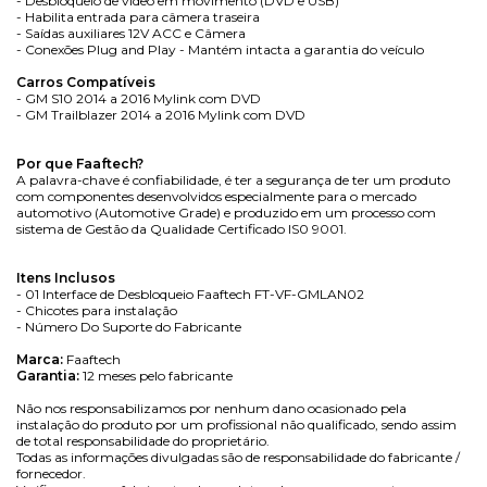
- Desbloqueio de vídeo em movimento (DVD e USB)
- Habilita entrada para câmera traseira
- Saídas auxiliares 12V ACC e Câmera
- Conexões Plug and Play - Mantém intacta a garantia do veículo
Carros Compatíveis
- GM S10 2014 a 2016 Mylink com DVD
- GM Trailblazer 2014 a 2016 Mylink com DVD
Por que Faaftech?
A palavra-chave é confiabilidade, é ter a segurança de ter um produto
com componentes desenvolvidos especialmente para o mercado
automotivo (Automotive Grade) e produzido em um processo com
sistema de Gestão da Qualidade Certificado IS0 9001.
Itens Inclusos
- 01 Interface de Desbloqueio Faaftech FT-VF-GMLAN02
- Chicotes para instalação
- Número Do Suporte do Fabricante
Marca:
Faaftech
Garantia:
12 meses pelo fabricante
Não nos responsabilizamos por nenhum dano ocasionado pela
instalação do produto por um profissional não qualificado, sendo assim
de total responsabilidade do proprietário.
Todas as informações divulgadas são de responsabilidade do fabricante /
fornecedor.