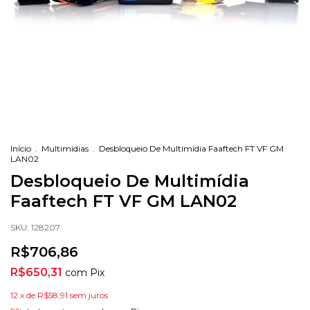
Início
.
Multimídias
.
Desbloqueio De Multimídia Faaftech FT VF GM
LAN02
Desbloqueio De Multimídia
Faaftech FT VF GM LAN02
SKU:
128207
R$706,86
R$650,31
com
Pix
12
x de
R$58,91
sem juros