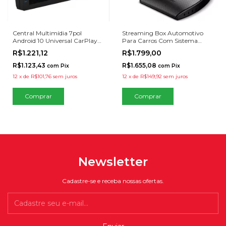
Central Multimídia 7pol
Streaming Box Automotivo
Android 10 Universal CarPlay
Para Carros Com Sistema
Android Auto Espelhamento
Carplay
R$1.221,12
R$1.799,00
2GB 32GB
R$1.123,43
R$1.655,08
com
Pix
com
Pix
12
x
de
R$101,76
sem juros
12
x
de
R$149,92
sem juros
Newsletter
Cadastre-se e receba nossas ofertas.