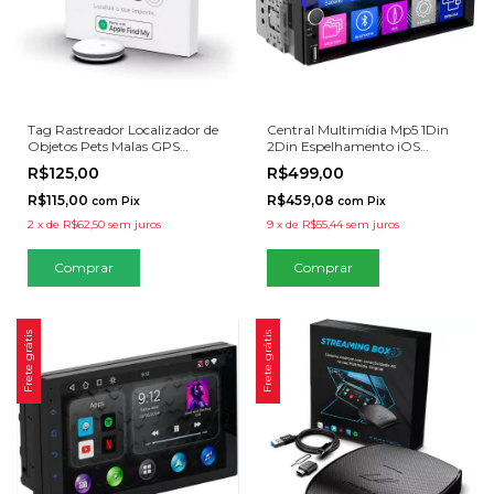
Tag Rastreador Localizador de
Central Multimídia Mp5 1Din
Objetos Pets Malas GPS
2Din Espelhamento iOS
Faaftag
Android BT
R$125,00
R$499,00
R$115,00
R$459,08
com
Pix
com
Pix
2
x
de
R$62,50
sem juros
9
x
de
R$55,44
sem juros
Comprar
Frete grátis
Frete grátis