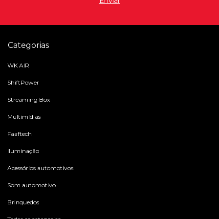
Categorias
WK AIR
ShiftPower
Streaming Box
Multimídias
Faaftech
Iluminação
Acessórios automotivos
Som automotivo
Brinquedos