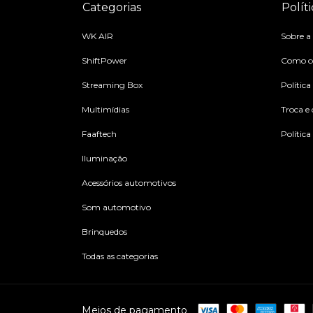
Categorias
Políti
WK AIR
Sobre a
ShiftPower
Como c
Streaming Box
Política
Multimídias
Troca e
Faaftech
Política
Iluminação
Acessórios automotivos
Som automotivo
Brinquedos
Todas as categorias
Meios de pagamento