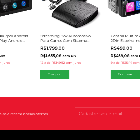
ia 7pol Android
Streaming Box Automotivo
Central Multimí
Play Android
Para Carros Com Sistema
2Din Espelhame
ento 2GB 32GB
Carplay
BT
R$1.799,00
R$499,00
R$1.655,08
R$459,08
Pix
com
Pix
com
 juros
12
x
de
R$149,92
sem juros
9
x
de
R$55,44
sem 
-se e receba nossas ofertas.