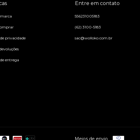
cas
Entre em contato
 marca
556231005183
omprar
(62) 3100-5183
 de privacidade
sac@wolloko.com.br
 devoluções
 de entrega
Meios de envio