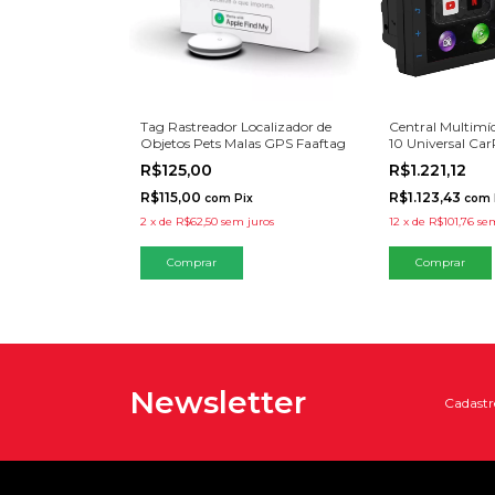
Tag Rastreador Localizador de
Central Multimíd
Objetos Pets Malas GPS Faaftag
10 Universal Car
Auto Espelham
R$125,00
R$1.221,12
R$115,00
R$1.123,43
com
Pix
com
2
x
de
R$62,50
sem juros
12
x
de
R$101,76
sem
Comprar
Newsletter
Cadastre