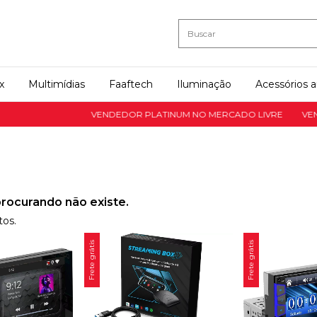
x
Multimídias
Faaftech
Iluminação
Acessórios 
VENDEDOR PLATINUM NO MERCADO LIVRE
VENDEDOR
rocurando não existe.
tos.
Frete grátis
Frete grátis