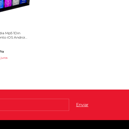
dia Mp5 1Din
nto iOS Android
Pix
juros