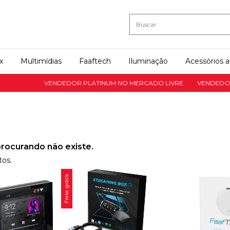
x
Multimídias
Faaftech
Iluminação
Acessórios 
VENDEDOR PLATINUM NO MERCADO LIVRE
VENDEDOR PLAT
rocurando não existe.
tos.
Frete grátis