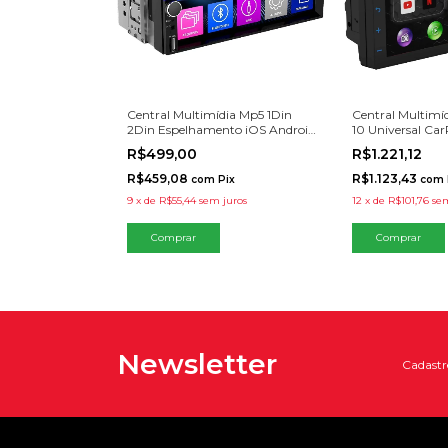
Central Multimídia Mp5 1Din
Central Multimíd
2Din Espelhamento iOS Android
10 Universal Car
BT
Auto Espelham
R$499,00
R$1.221,12
R$459,08
R$1.123,43
com
Pix
com
9
x
de
R$55,44
sem juros
12
x
de
R$101,76
sem
Newsletter
Cadastre