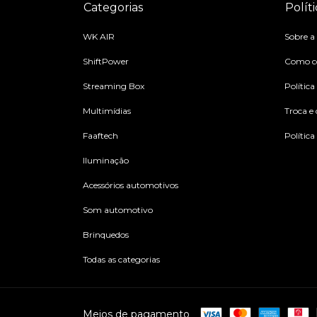
Categorias
Políti
WK AIR
Sobre a
ShiftPower
Como c
Streaming Box
Política
Multimídias
Troca e
Faaftech
Política
Iluminação
Acessórios automotivos
Som automotivo
Brinquedos
Todas as categorias
Meios de pagamento