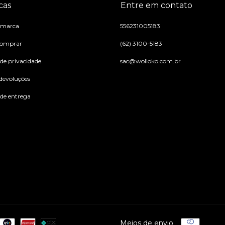
cas
Entre em contato
 marca
556231005183
omprar
(62) 3100-5183
 de privacidade
sac@wolloko.com.br
 devoluções
 de entrega
Meios de envio