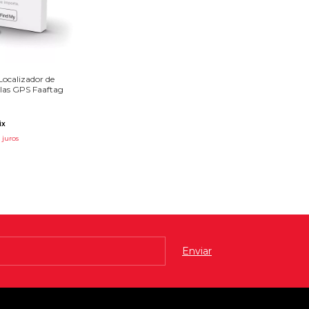
Localizador de
las GPS Faaftag
ix
 juros