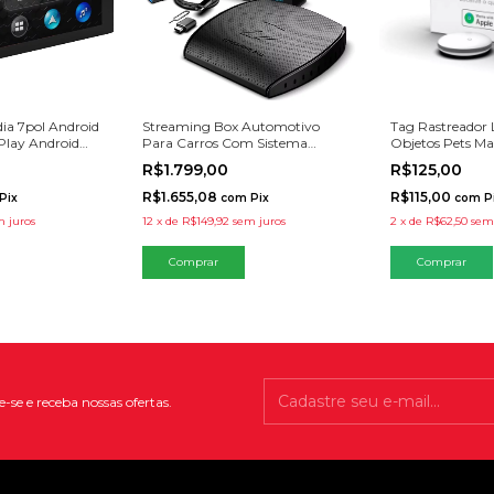
ia 7pol Android
Streaming Box Automotivo
Tag Rastreador 
Play Android
Para Carros Com Sistema
Objetos Pets Ma
ento 2GB 32GB
Carplay
R$1.799,00
R$125,00
R$1.655,08
R$115,00
Pix
com
Pix
com
P
 juros
12
x
de
R$149,92
sem juros
2
x
de
R$62,50
sem
Comprar
-se e receba nossas ofertas.