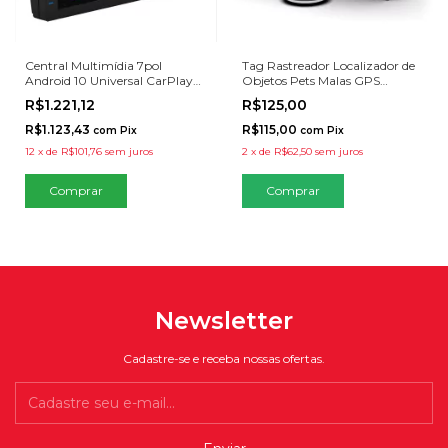
Central Multimídia 7pol
Tag Rastreador Localizador de
Android 10 Universal CarPlay
Objetos Pets Malas GPS
Android Auto Espelhamento
Faaftag
R$1.221,12
R$125,00
2GB 32GB
R$1.123,43
R$115,00
com
Pix
com
Pix
12
x
de
R$101,76
sem juros
2
x
de
R$62,50
sem juros
Comprar
Newsletter
Cadastre-se e receba nossas ofertas.