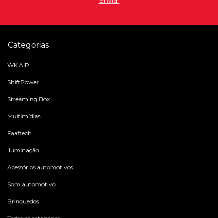
Categorias
WK AIR
ShiftPower
Streaming Box
Multimídias
Faaftech
Iluminação
Acessórios automotivos
Som automotivo
Brinquedos