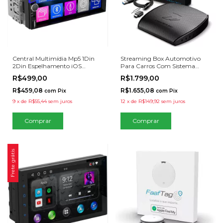
Central Multimídia Mp5 1Din
Streaming Box Automotivo
2Din Espelhamento iOS
Para Carros Com Sistema
Android BT
Carplay
R$499,00
R$1.799,00
R$459,08
R$1.655,08
com
Pix
com
Pix
9
x
de
R$55,44
sem juros
12
x
de
R$149,92
sem juros
Frete grátis