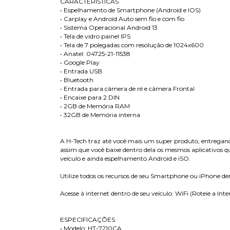
CARACTERÍSTICAS
• Espelhamento de Smartphone (Android e IOS)
• Carplay e Android Auto sem fio e com fio
• Sistema Operacional Android 13
• Tela de vidro painel IPS
• Tela de 7 polegadas com resolução de 1024x600
• Anatel: 04725-21-11538
• Google Play
• Entrada USB
• Bluetooth
• Entrada para câmera de ré e câmera Frontal
• Encaixe para 2 DIN
• 2GB de Memória RAM
• 32GB de Memória interna
A H-Tech traz até você mais um super produto, entregand
assim que você baixe dentro dela os mesmos aplicativos q
veículo e ainda espelhamento Android e iSO.
Utilize todos os recursos de seu Smartphone ou iPhone dent
Acesse à internet dentro de seu veículo: WiFi (Roteie a Int
ESPECIFICAÇÕES
• Modelo: HT-7210CA