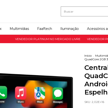
x
Multimídias
Faaftech
Iluminação
Acessórios 
VENDEDOR PLATINUM NO MERCADO LIVRE
VENDEDOR PLATINU
Início
.
Multimíd
QuadCore 2GB 3
Centra
QuadC
Androi
Espel
SKU:
2,02E+16