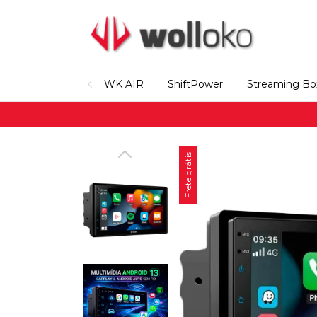
WK AIR
ShiftPower
Streaming Bo
Frete grátis