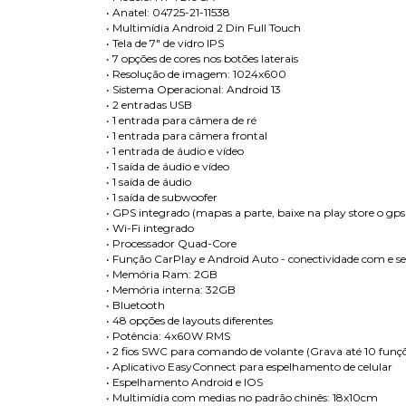
• Anatel: 04725-21-11538
• Multimídia Android 2 Din Full Touch
• Tela de 7" de vidro IPS
• 7 opções de cores nos botões laterais
• Resolução de imagem: 1024x600
• Sistema Operacional: Android 13
• 2 entradas USB
• 1 entrada para câmera de ré
• 1 entrada para câmera frontal
• 1 entrada de áudio e vídeo
• 1 saída de áudio e vídeo
• 1 saída de áudio
• 1 saída de subwoofer
• GPS integrado (mapas a parte, baixe na play store o gps
• Wi-Fi integrado
• Processador Quad-Core
• Função CarPlay e Android Auto - conectividade com e s
• Memória Ram: 2GB
• Memória interna: 32GB
• Bluetooth
• 48 opções de layouts diferentes
• Potência: 4x60W RMS
• 2 fios SWC para comando de volante (Grava até 10 funçõe
• Aplicativo EasyConnect para espelhamento de celular
• Espelhamento Android e IOS
• Multimídia com medias no padrão chinês: 18x10cm