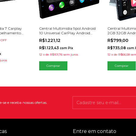
ia 7 Carplay
Central Multimídia 9pol Android
Central Multimi
spelhamento
10 Universal CarPlay Android
2GB 32GB Andro
Auto Espelhamento 2GB 32GB
Android Auto
R$1.221,12
R$799,00
 OFF
R$1.123,43
R$735,08
com
Pix
com
x
12
x
de
R$101,76
sem juros
12
x
de
R$66,58
sem
juros
-se e receba nossas ofertas.
cas
Entre em contato