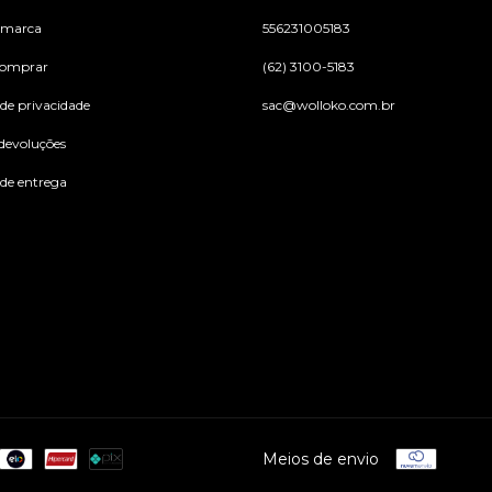
 marca
556231005183
omprar
(62) 3100-5183
 de privacidade
sac@wolloko.com.br
 devoluções
 de entrega
Meios de envio