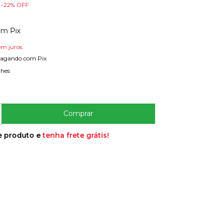
-
22
% OFF
om
Pix
em juros
agando com Pix
lhes
e produto e
tenha frete grátis!