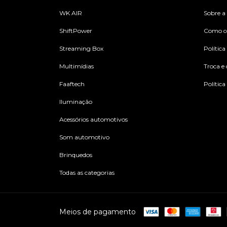
WK AIR
Sobre a
ShiftPower
Como c
Streaming Box
Política
Multimídias
Troca e
Faaftech
Política
Iluminação
Acessórios automotivos
Som automotivo
Brinquedos
Todas as categorias
Meios de pagamento