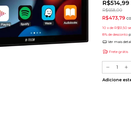
R$514,99
R$658,00
R$473,79
c
10
x de
R$51,50
s
8% de desconto
p
Ver mais deta
Frete grátis
Adicione est