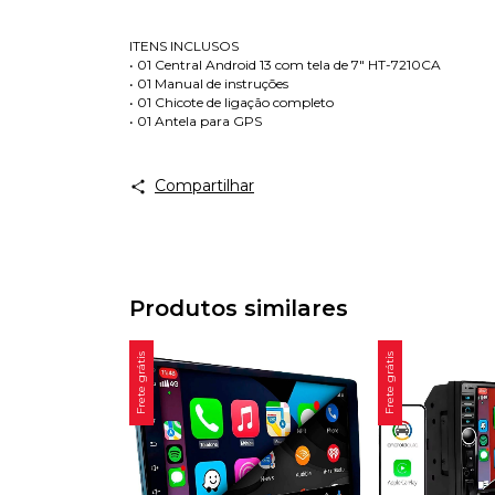
ITENS INCLUSOS
• 01 Central Android 13 com tela de 7" HT-7210CA
• 01 Manual de instruções
• 01 Chicote de ligação completo
• 01 Antela para GPS
Compartilhar
Produtos similares
Frete grátis
Frete grátis