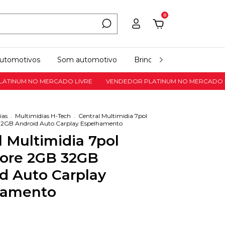
0
automotivos
Som automotivo
Brinquedos
Todas as 
M NO MERCADO LIVRE
VENDEDOR PLATINUM NO MERCADO LIVRE
ias
.
Multimídias H-Tech
.
Central Multimidia 7pol
2GB Android Auto Carplay Espelhamento
l Multimidia 7pol
ore 2GB 32GB
d Auto Carplay
hamento