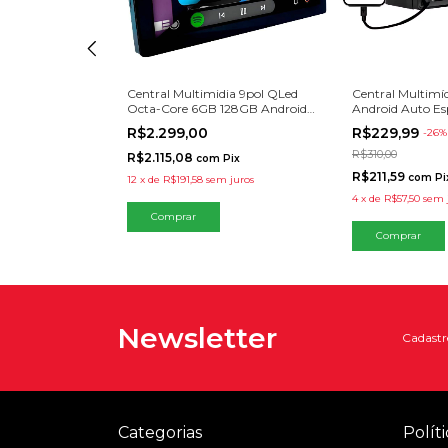
ia 9pol Octa-
Central Multimidia 9pol QLed
Central Multimíd
Android 13
Octa-Core 6GB 128GB Android
Android Auto E
 Auto
Auto Carplay Espelhamento
UBS BT
R$2.299,00
R$229,99
-
26
%
R$310,00
R$2.115,08
Pix
com
Pix
R$211,59
com
Pi
 juros
12
x
de
R$191,58
sem juros
4
x
de
R$57,50
sem 
Newsletter
Cadastre
Categorias
Políti