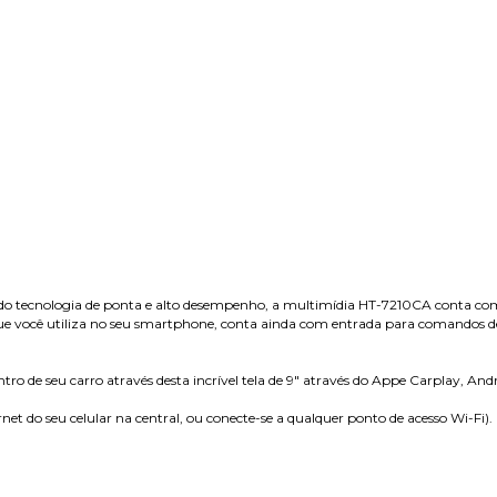
o tecnologia de ponta e alto desempenho, a multimídia HT-7210CA conta com 
ue você utiliza no seu smartphone, conta ainda com entrada para comandos de
ro de seu carro através desta incrível tela de 9" através do Appe Carplay, Andr
ernet do seu celular na central, ou conecte-se a qualquer ponto de acesso Wi-Fi).